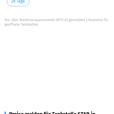
28 Tage
Nur über Markttransparenzstelle (MTS-K) gemeldete Literpreise für
geöffnete Tankstellen.
Preise melden für Tankstelle STAR in