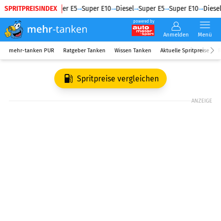
SPRITPREISINDEX
Diesel
Super E5
Super E10
Diesel
Super E5
Super E10
Diesel
powered by
Anmelden
Menü
mehr-tanken PUR
Ratgeber Tanken
Wissen Tanken
Aktuelle Spritpreise
R
Spritpreise vergleichen
ANZEIGE