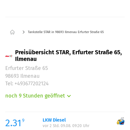
Tankstelle STAR in 98693 Ilmenau Erfurter Straße 65
Preisübersicht STAR, Erfurter Straße 65,
Ilmenau
Erfurter Straße 65
98693 Ilmenau
Tel: +493677202124
noch 9 Stunden geöffnet
Montag:
05:00-23:00
Dienstag:
05:00-23:00
Mittwoch:
05:00-23:00
2.31
LKW Diesel
9
vor 2 Std. 09.08. 09:20 Uhr
Donnerstag:
05:00-23:00