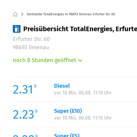
Tankstelle TotalEnergies in 98693 Ilmenau Erfurter Str. 60
Preisübersicht TotalEnergies, Erfurte
Erfurter Str. 60
98693 Ilmenau
noch 8 Stunden geöffnet
Montag:
Dienstag:
Mittwoch:
2.31
Diesel
9
Donnerstag:
vor 10 Min. 06.08. 11:16 Uhr
Freitag:
Samstag:
2.23
Super (E10)
9
Sonntag:
vor 10 Min. 06.08. 11:16 Uhr
Super (E5)
9