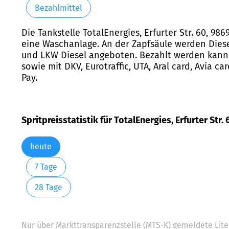
Bezahlmittel
Die Tankstelle TotalEnergies, Erfurter Str. 60, 9
eine Waschanlage. An der Zapfsäule werden Diesel
und LKW Diesel angeboten. Bezahlt werden kann u
sowie mit DKV, Eurotraffic, UTA, Aral card, Avia c
Pay.
Spritpreisstatistik für TotalEnergies, Erfurter Str.
heute
7 Tage
28 Tage
Nur über Markttransparenzstelle (MTS-K) gemeldete Liter