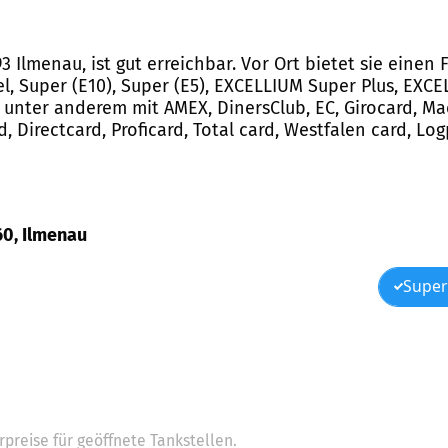
8693 Ilmenau, ist gut erreichbar. Vor Ort bietet sie ein
, Super (E10), Super (E5), EXCELLIUM Super Plus, EXCE
nter anderem mit AMEX, DinersClub, EC, Girocard, Mae
ard, Directcard, Proficard, Total card, Westfalen card, L
 60, Ilmenau
Super
preise für geöffnete Tankstellen.