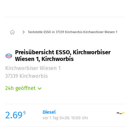
Tankstelle ESSO in 37339 Kirchworbis Kirchworbiser Wiesen 1
Preisübersicht ESSO, Kirchworbiser
Wiesen 1, Kirchworbis
Kirchworbiser Wiesen 1
37339 Kirchworbis
24h geöffnet
Montag:
00:00-24:00
Dienstag:
00:00-24:00
Mittwoch:
00:00-24:00
2.69
Diesel
9
vor 1 Tag 04.08. 10:00 Uhr
Donnerstag:
00:00-24:00
Freitag:
00:00-24:00