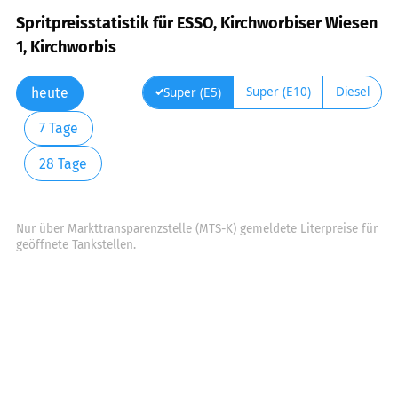
Spritpreisstatistik für ESSO, Kirchworbiser Wiesen
1, Kirchworbis
Super (E10)
Diesel
Super (E5)
heute
7 Tage
28 Tage
Nur über Markttransparenzstelle (MTS-K) gemeldete Literpreise für
geöffnete Tankstellen.