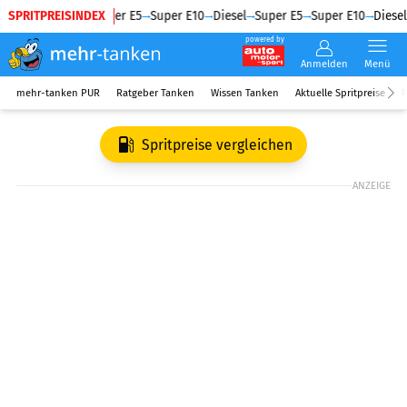
SPRITPREISINDEX
Diesel
Super E5
Super E10
Diesel
Super E5
Super E10
Diesel
powered by
Anmelden
Menü
mehr-tanken PUR
Ratgeber Tanken
Wissen Tanken
Aktuelle Spritpreise
R
Spritpreise vergleichen
ANZEIGE