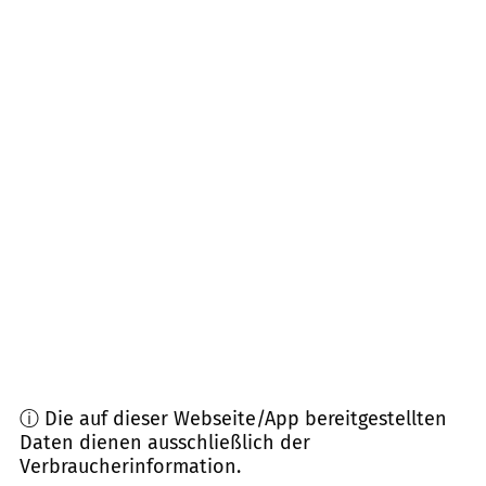
98593
Floh-Seligenthal
(
11,2
km Entfernung)
99867
Gotha
(
11,4
km Entfernung)
99885
Luisenthal, Ohrdruf, Wolfis
(
11,8
km
Entfernung)
98596
Brotterode-Trusetal
(
13,9
km Entfernung)
99869
Drei Gleichen
(
14,0
km Entfernung)
99846
Seebach
(
14,0
km Entfernung)
ⓘ Die auf dieser Webseite/App bereitgestellten
Daten dienen ausschließlich der
Verbraucherinformation.