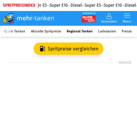
SPRITPREISINDEX
Diesel
Super E5
Super E10
Diesel
Super E5
Super E10
Diesel
powered by
Anmelden
Menü
Wissen Tanken
Aktuelle Spritpreise
Regional Tanken
Ladesäulen
Presse
Spritpreise vergleichen
ANZEIGE