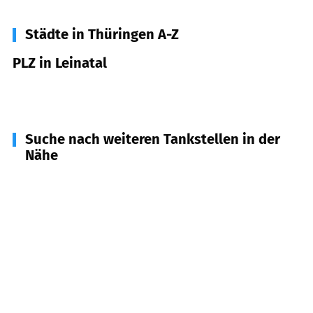
Städte in Thüringen A-Z
PLZ in Leinatal
99894
Leinatal
Suche nach weiteren Tankstellen in der
Nähe
99887
Georgenthal/ Thür. Wald
(
6,3
km
Entfernung)
99891
Tabarz/ Thür. Wald
(
7,2
km Entfernung)
99880
Waltershausen
(
7,7
km Entfernung)
99897
Tambach-Dietharz/ Thür.
(
10,2
km
Entfernung)