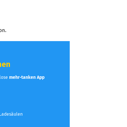
on.
hen
nlose
mehr-tanken App
 Ladesäulen