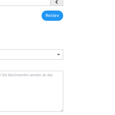
€
Melden