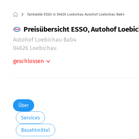
Tankstelle ESSO in 04626 Loebichau Autohof Loebichau Bab4
Preisübersicht ESSO, Autohof Loebic
Autohof Loebichau Bab4
04626 Loebichau
geschlossen
Montag:
Dienstag:
Mittwoch:
Donnerstag:
Freitag:
Über
Samstag:
Services
Sonntag:
Bezahlmittel