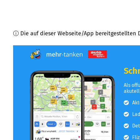
ⓘ Die auf dieser Webseite/App bereitgestellten 
Schn
Als off
akutel
Akt
Lad
Det
Fli