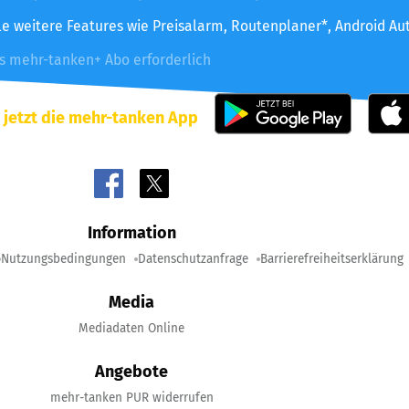
le weitere Features wie Preisalarm, Routenplaner*, Android Au
es mehr-tanken+ Abo erforderlich
 jetzt die mehr-tanken App
Information
Nutzungsbedingungen
Datenschutzanfrage
Barrierefreiheitserklärung
Media
Mediadaten Online
Angebote
mehr-tanken PUR widerrufen