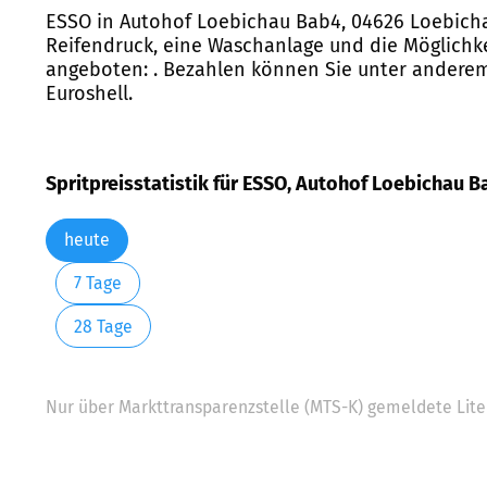
ESSO in Autohof Loebichau Bab4, 04626 Loebichau
Reifendruck, eine Waschanlage und die Möglichke
angeboten: . Bezahlen können Sie unter anderem m
Euroshell.
Spritpreisstatistik für ESSO, Autohof Loebichau B
heute
7 Tage
28 Tage
Nur über Markttransparenzstelle (MTS-K) gemeldete Liter