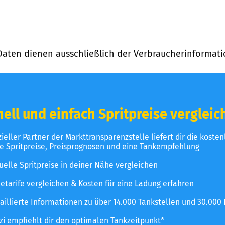
Daten dienen ausschließlich der Verbraucherinformati
ell und einfach Spritpreise vergleic
izieller Partner der Markttransparenzstelle liefert dir die koste
le Spritpreise, Preisprognosen und eine Tankempfehlung
uelle Spritpreise in deiner Nähe vergleichen
etarife vergleichen & Kosten für eine Ladung erfahren
aillierte Informationen zu über 14.000 Tankstellen und 30.000
zzi empfiehlt dir den optimalen Tankzeitpunkt*