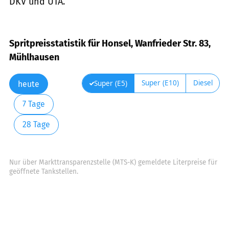
DKV und UTA.
Spritpreisstatistik für Honsel, Wanfrieder Str. 83,
Mühlhausen
Super (E10)
Diesel
Super (E5)
heute
7 Tage
28 Tage
Nur über Markttransparenzstelle (MTS-K) gemeldete Literpreise für
geöffnete Tankstellen.