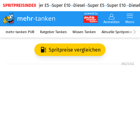
SPRITPREISINDEX
Diesel
Super E5
Super E10
Diesel
Super E5
Super E10
Diesel
powered by
Anmelden
Menü
mehr-tanken PUR
Ratgeber Tanken
Wissen Tanken
Aktuelle Spritpreise
R
Spritpreise vergleichen
ANZEIGE