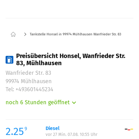
Tankstelle Honsel in 99974 Mühlhausen Wanfrieder Str. 83
Preisübersicht Honsel, Wanfrieder Str.
83, Mühlhausen
Wanfrieder Str. 83
99974 Mühlhausen
Tel: +493601445234
noch 6 Stunden geöffnet
Montag:
06:00-20:00
Dienstag:
06:00-20:00
Mittwoch:
06:00-20:00
2.25
Diesel
9
vor 27 Min. 07.08. 10:55 Uhr
Donnerstag:
06:00-20:00