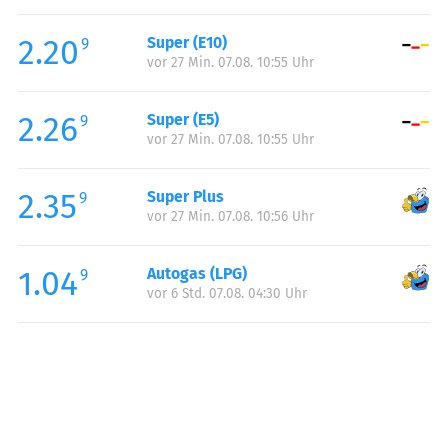
Freitag:
06:00-20:00
2.20
Super (E10)
Samstag:
07:00-20:00
9
vor 27 Min. 07.08. 10:55 Uhr
Sonntag:
08:00-20:00
2.26
Super (E5)
9
vor 27 Min. 07.08. 10:55 Uhr
2.35
Super Plus
9
vor 27 Min. 07.08. 10:56 Uhr
1.04
Autogas (LPG)
9
vor 6 Std. 07.08. 04:30 Uhr