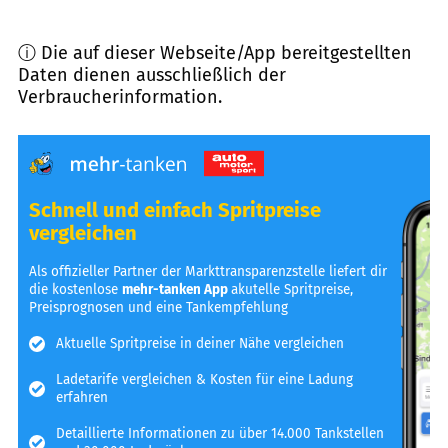
ⓘ Die auf dieser Webseite/App bereitgestellten
Daten dienen ausschließlich der
Verbraucherinformation.
Schnell und einfach Spritpreise
vergleichen
Als offizieller Partner der Markttransparenzstelle liefert dir
die kostenlose
mehr-tanken App
akutelle Spritpreise,
Preisprognosen und eine Tankempfehlung
Aktuelle Spritpreise in deiner Nähe vergleichen
Ladetarife vergleichen & Kosten für eine Ladung
erfahren
Detaillierte Informationen zu über 14.000 Tankstellen