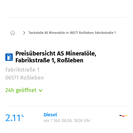
Tankstelle AS Mineralöle in 06571 Roßleben Fabrikstraße 1
Preisübersicht AS Mineralöle,
Fabrikstraße 1, Roßleben
Fabrikstraße 1
06571 Roßleben
24h geöffnet
Montag:
00:00-24:00
Dienstag:
00:00-24:00
Mittwoch:
00:00-24:00
2.11
Diesel
4
vor 7 Std. 08.08. 18:36 Uhr
Donnerstag:
00:00-24:00
Freitag:
00:00-24:00