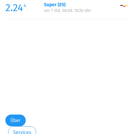
2.24
Super (E5)
Samstag:
00:00-24:00
4
vor 7 Std. 08.08. 18:36 Uhr
Sonntag:
00:00-24:00
Über
Services