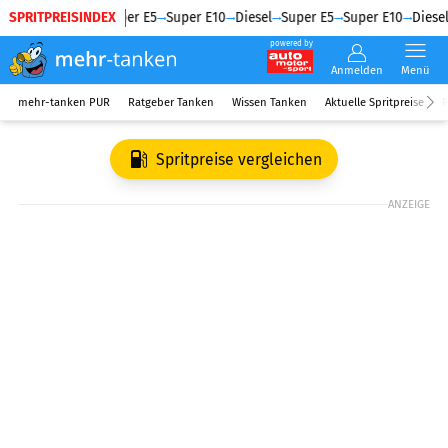
SPRITPREISINDEX
Diesel
Super E5
Super E10
Diesel
Super E5
Super E10
Diesel
powered by
Anmelden
Menü
mehr-tanken PUR
Ratgeber Tanken
Wissen Tanken
Aktuelle Spritpreise
R
Spritpreise vergleichen
ANZEIGE