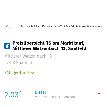
Tankstelle TS am Marktkauf in 07318 Saalfeld Mittlerer Watzenbach 13
Preisübersicht TS am Marktkauf,
Mittlerer Watzenbach 13, Saalfeld
Mittlerer Watzenbach 13
07318 Saalfeld
24h geöffnet
Montag:
00:00-24:00
Dienstag:
00:00-24:00
Mittwoch:
00:00-24:00
2.03
Diesel
9
vor 12 Min. 08.08. 09:10 Uhr
Donnerstag:
00:00-24:00
Freitag:
00:00-24:00