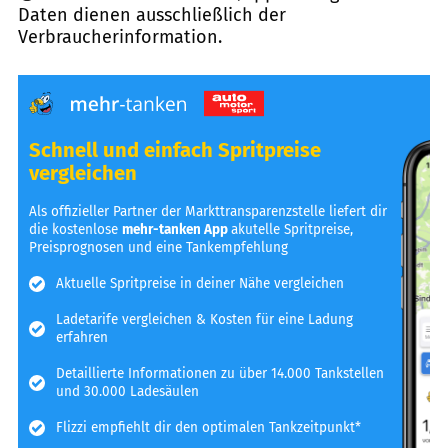
Daten dienen ausschließlich der
Verbraucherinformation.
Schnell und einfach Spritpreise
vergleichen
Als offizieller Partner der Markttransparenzstelle liefert dir
die kostenlose
mehr-tanken App
akutelle Spritpreise,
Preisprognosen und eine Tankempfehlung
Aktuelle Spritpreise in deiner Nähe vergleichen
Ladetarife vergleichen & Kosten für eine Ladung
erfahren
Detaillierte Informationen zu über 14.000 Tankstellen
und 30.000 Ladesäulen
Flizzi empfiehlt dir den optimalen Tankzeitpunkt*