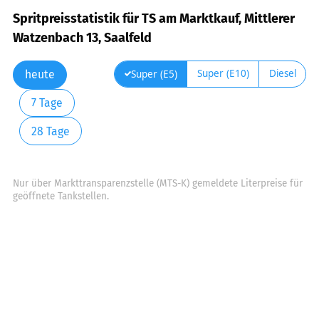
Spritpreisstatistik für TS am Marktkauf, Mittlerer
Watzenbach 13, Saalfeld
Super (E10)
Diesel
Super (E5)
heute
7 Tage
28 Tage
Nur über Markttransparenzstelle (MTS-K) gemeldete Literpreise für
geöffnete Tankstellen.