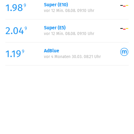
1.98
Super (E10)
Samstag:
00:00-24:00
9
vor 12 Min. 08.08. 09:10 Uhr
Sonntag:
00:00-24:00
2.04
Super (E5)
9
vor 12 Min. 08.08. 09:10 Uhr
1.19
AdBlue
9
vor 4 Monaten 30.03. 08:21 Uhr