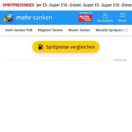
SPRITPREISINDEX
Diesel
Super E5
Super E10
Diesel
Super E5
Super E10
Diesel
powered by
Anmelden
Menü
mehr-tanken PUR
Ratgeber Tanken
Wissen Tanken
Aktuelle Spritpreise
R
Spritpreise vergleichen
ANZEIGE