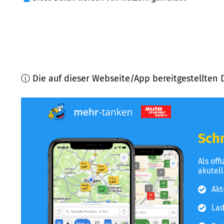
ⓘ Die auf dieser Webseite/App bereitgestellten 
Schn
Als off
akutel
Akt
Lad