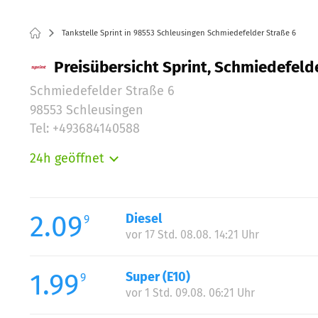
Tankstelle Sprint in 98553 Schleusingen Schmiedefelder Straße 6
Preisübersicht Sprint, Schmiedefeld
Schmiedefelder Straße 6
98553 Schleusingen
Tel: +493684140588
24h geöffnet
Montag:
Dienstag:
Mittwoch:
2.09
Diesel
9
Donnerstag:
vor 17 Std. 08.08. 14:21 Uhr
Freitag:
Samstag:
1.99
Super (E10)
9
Sonntag:
vor 1 Std. 09.08. 06:21 Uhr
Feiertag: