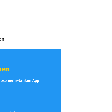
on.
hen
nlose
mehr-tanken App