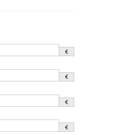
€
€
€
€