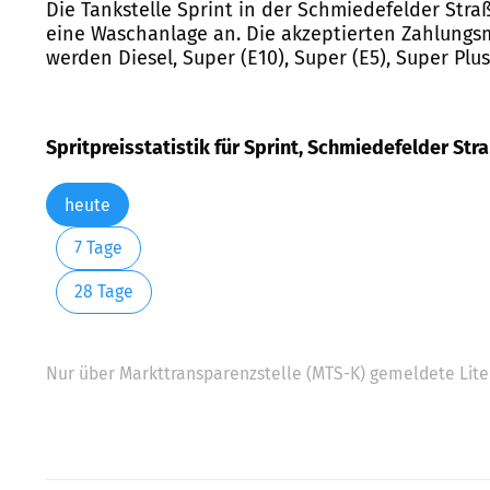
Die Tankstelle Sprint in der Schmiedefelder Straß
eine Waschanlage an. Die akzeptierten Zahlungsm
werden Diesel, Super (E10), Super (E5), Super Pl
Spritpreisstatistik für Sprint, Schmiedefelder Str
heute
7 Tage
28 Tage
Nur über Markttransparenzstelle (MTS-K) gemeldete Liter