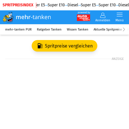
SPRITPREISINDEX
Diesel
Super E5
Super E10
Diesel
Super E5
Super E10
Diesel
powered by
Anmelden
Menü
mehr-tanken PUR
Ratgeber Tanken
Wissen Tanken
Aktuelle Spritpreise
R
Spritpreise vergleichen
ANZEIGE