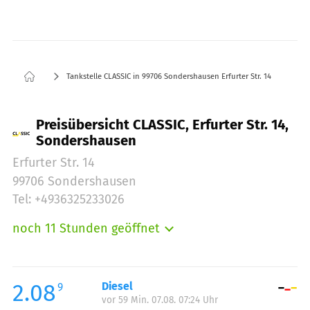
Tankstelle CLASSIC in 99706 Sondershausen Erfurter Str. 14
Preisübersicht CLASSIC, Erfurter Str. 14,
Sondershausen
Erfurter Str. 14
99706 Sondershausen
Tel: +4936325233026
noch 11 Stunden geöffnet
Montag:
05:00-22:00
Dienstag:
05:00-22:00
Mittwoch:
05:00-22:00
2.08
Diesel
9
vor 59 Min. 07.08. 07:24 Uhr
Donnerstag:
05:00-22:00