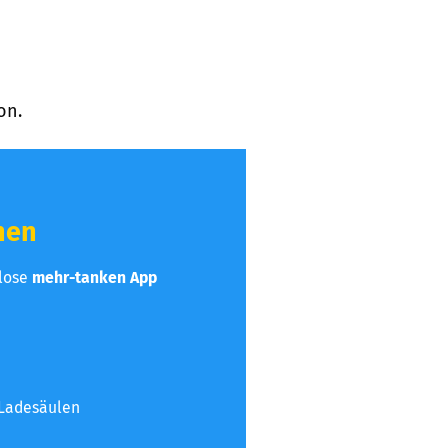
on.
hen
nlose
mehr-tanken App
 Ladesäulen