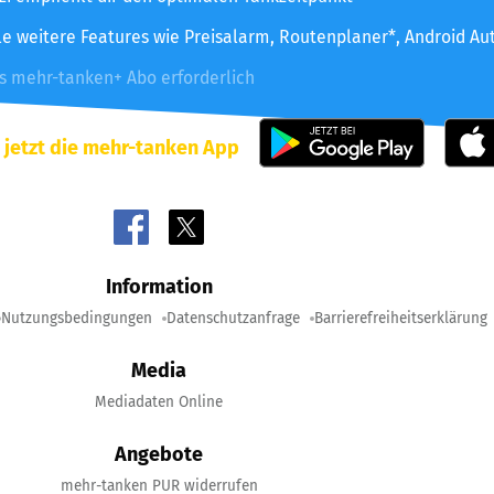
le weitere Features wie Preisalarm, Routenplaner*, Android Au
es mehr-tanken+ Abo erforderlich
 jetzt die mehr-tanken App
Information
Nutzungsbedingungen
Datenschutzanfrage
Barrierefreiheitserklärung
Media
Mediadaten Online
Angebote
mehr-tanken PUR widerrufen