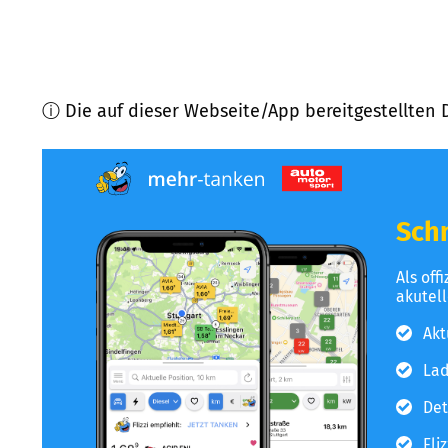
ⓘ Die auf dieser Webseite/App bereitgestellten 
Schn
Als off
akutel
Akt
Lad
Det
Fli