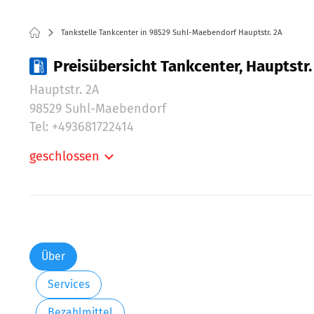
Tankstelle Tankcenter in 98529 Suhl-Maebendorf Hauptstr. 2A
Preisübersicht Tankcenter, Hauptstr
Hauptstr. 2A
98529 Suhl-Maebendorf
Tel: +493681722414
geschlossen
Montag:
Dienstag:
Mittwoch:
Donnerstag:
Freitag:
Über
Samstag:
Services
Sonntag:
Bezahlmittel