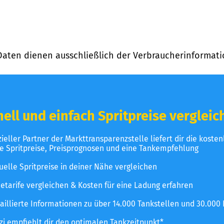
Daten dienen ausschließlich der Verbraucherinformati
ell und einfach Spritpreise vergleic
izieller Partner der Markttransparenzstelle liefert dir die koste
le Spritpreise, Preisprognosen und eine Tankempfehlung
uelle Spritpreise in deiner Nähe vergleichen
etarife vergleichen & Kosten für eine Ladung erfahren
aillierte Informationen zu über 14.000 Tankstellen und 30.000
zzi empfiehlt dir den optimalen Tankzeitpunkt*