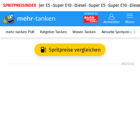
SPRITPREISINDEX
Diesel
Super E5
Super E10
Diesel
Super E5
Super E10
Diesel
powered by
Anmelden
Menü
mehr-tanken PUR
Ratgeber Tanken
Wissen Tanken
Aktuelle Spritpreise
R
Spritpreise vergleichen
ANZEIGE