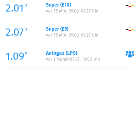
2.01
Super (E10)
Samstag:
07:00-22:00
9
vor 55 Min. 09.08. 06:27 Uhr
Sonntag:
07:00-22:00
Feiertag:
07:00-22:00
2.07
Super (E5)
9
vor 55 Min. 09.08. 06:27 Uhr
1.09
Autogas (LPG)
9
vor 1 Monat 07.07. 10:00 Uhr