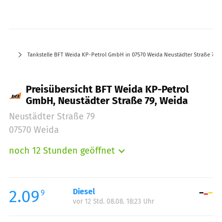
Tankstelle BFT Weida KP-Petrol GmbH in 07570 Weida Neustädter Straße 79
Preisübersicht BFT Weida KP-Petrol
GmbH, Neustädter Straße 79, Weida
Neustädter Straße 79
07570 Weida
noch 12 Stunden geöffnet
Montag:
06:30-22:00
Dienstag:
06:30-22:00
Mittwoch:
06:30-22:00
2.09
Diesel
9
vor 12 Std. 08.08. 18:23 Uhr
Donnerstag:
06:30-22:00
Freitag:
06:30-22:00