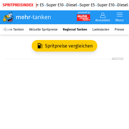
SPRITPREISINDEX
Diesel
Super E5
Super E10
Diesel
Super E5
Super E10
Diesel
powered by
Anmelden
Menü
Wissen Tanken
Aktuelle Spritpreise
Regional Tanken
Ladesäulen
Presse
Spritpreise vergleichen
ANZEIGE