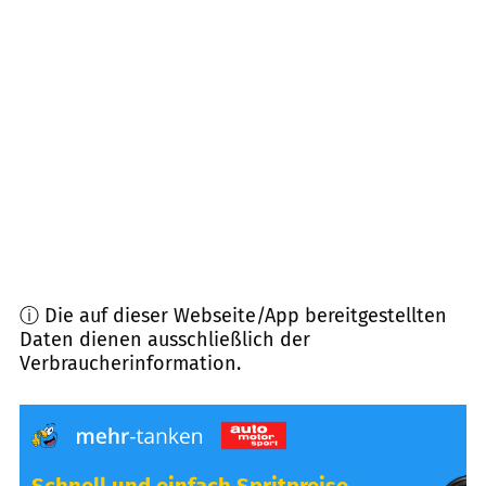
84051
Essenbach
(
10,6
km Entfernung)
84109
Wörth a.d. Isar
(
11,0
km Entfernung)
84137
Vilsbiburg
(
11,6
km Entfernung)
84175
Gerzen
(
11,6
km Entfernung)
ⓘ Die auf dieser Webseite/App bereitgestellten
Daten dienen ausschließlich der
Verbraucherinformation.
Schnell und einfach Spritpreise