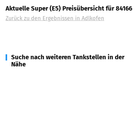
Aktuelle Super (E5) Preisübersicht für 84166
Zurück zu den Ergebnissen in
Adlkofen
Suche nach weiteren Tankstellen in der
Nähe
84178
Kröning
(
6,3
km Entfernung)
84036
Landshut
(
6,3
km Entfernung)
84100
Niederaichbach
(
6,8
km Entfernung)
84144
Geisenhausen
(
7,5
km Entfernung)
84028
Landshut
(
8,5
km Entfernung)
84183
Niederviehbach
(
10,4
km Entfernung)