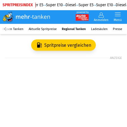
SPRITPREISINDEX
Diesel
Super E5
Super E10
Diesel
Super E5
Super E10
Diesel
powered by
Anmelden
Menü
Wissen Tanken
Aktuelle Spritpreise
Regional Tanken
Ladesäulen
Presse
Spritpreise vergleichen
ANZEIGE