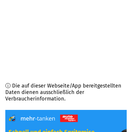
84186
Vilsheim
(
10,3
km Entfernung)
84051
Essenbach
(
10,9
km Entfernung)
84100
Niederaichbach
(
11,7
km Entfernung)
84174
Eching
(
11,8
km Entfernung)
ⓘ Die auf dieser Webseite/App bereitgestellten
Daten dienen ausschließlich der
Verbraucherinformation.
Schnell und einfach Spritpreise