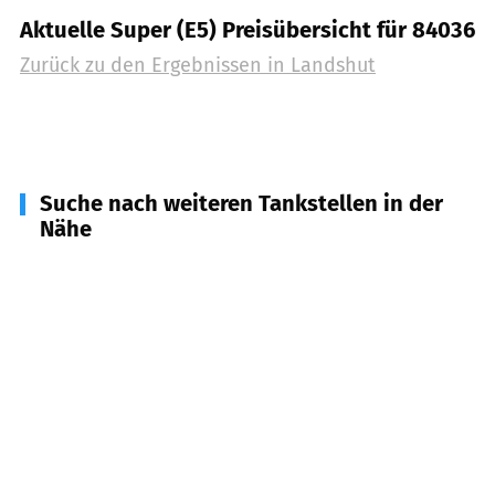
Aktuelle Super (E5) Preisübersicht für 84036
Zurück zu den Ergebnissen in
Landshut
Suche nach weiteren Tankstellen in der
Nähe
84166
Adlkofen
(
6,3
km Entfernung)
84184
Tiefenbach
(
7,4
km Entfernung)
84144
Geisenhausen
(
7,9
km Entfernung)
84030
Ergolding, Landshut
(
8,4
km Entfernung)
84169
Altfraunhofen
(
8,8
km Entfernung)
84032
Landshut, Altdorf
(
9,0
km Entfernung)