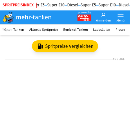
SPRITPREISINDEX
Diesel
Super E5
Super E10
Diesel
Super E5
Super E10
Diesel
powered by
Anmelden
Menü
Wissen Tanken
Aktuelle Spritpreise
Regional Tanken
Ladesäulen
Presse
Spritpreise vergleichen
ANZEIGE