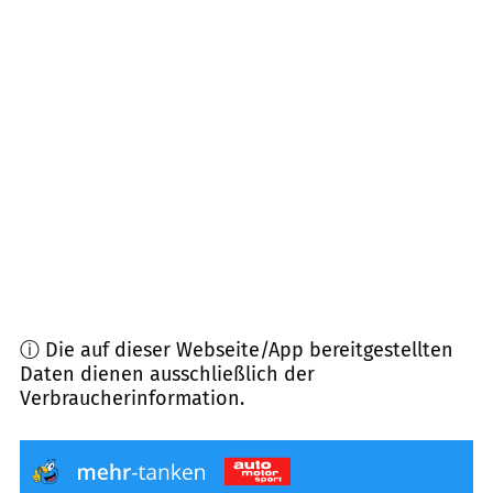
84098
Hohenthann
(
9,8
km Entfernung)
84166
Adlkofen
(
10,6
km Entfernung)
84036
Landshut
(
10,9
km Entfernung)
84092
Bayerbach bei Ergoldsbach
(
11,6
km
Entfernung)
ⓘ Die auf dieser Webseite/App bereitgestellten
Daten dienen ausschließlich der
Verbraucherinformation.