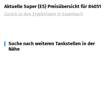
Aktuelle Super (E5) Preisübersicht für 84051
Zurück zu den Ergebnissen in
Essenbach
Suche nach weiteren Tankstellen in der
Nähe
84030
Ergolding, Landshut
(
7,1
km Entfernung)
84061
Ergoldsbach
(
7,7
km Entfernung)
84103
Postau
(
8,0
km Entfernung)
84100
Niederaichbach
(
8,3
km Entfernung)
84109
Wörth a.d. Isar
(
9,2
km Entfernung)
84028
Landshut
(
9,6
km Entfernung)