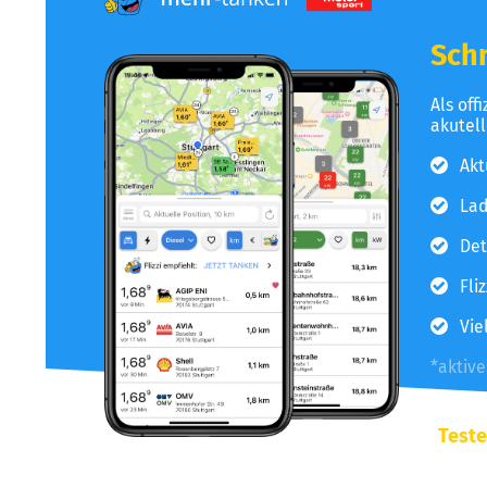
Schn
Als off
akutel
Akt
Lad
Det
Fli
Vie
*aktiv
Teste