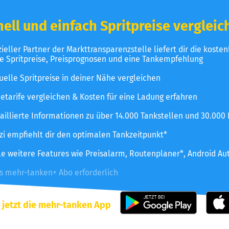
ell und einfach Spritpreise vergleic
izieller Partner der Markttransparenzstelle liefert dir die koste
le Spritpreise, Preisprognosen und eine Tankempfehlung
uelle Spritpreise in deiner Nähe vergleichen
etarife vergleichen & Kosten für eine Ladung erfahren
aillierte Informationen zu über 14.000 Tankstellen und 30.000
zzi empfiehlt dir den optimalen Tankzeitpunkt*
le weitere Features wie Preisalarm, Routenplaner*, Android Au
es mehr-tanken+ Abo erforderlich
 jetzt die mehr-tanken App