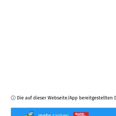
86833
Ettringen
(
6,5
km Entfernung)
86853
Langerringen
(
7,6
km Entfernung)
86871
Rammingen
(
8,0
km Entfernung)
86859
Igling
(
8,8
km Entfernung)
86860
Jengen
(
9,1
km Entfernung)
86856
Hiltenfingen
(
9,4
km Entfernung)
ⓘ Die auf dieser Webseite/App bereitgestellten 