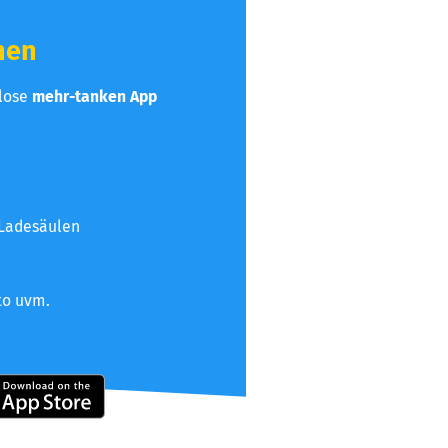
hen
nlose
mehr-tanken App
 Ladesäulen
to uvm.