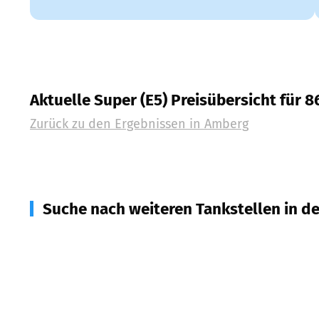
Aktuelle Super (E5) Preisübersicht für 
Zurück zu den Ergebnissen in
Amberg
Suche nach weiteren Tankstellen in d
86842
Türkheim
(
4,1
km Entfernung)
86879
Wiedergeltingen
(
4,1
km Entfernung)
86862
Lamerdingen
(
4,7
km Entfernung)
86807
Buchloe
(
6,0
km Entfernung)