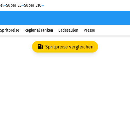
el
Super E5
Super E10
Spritpreise
Regional Tanken
Ladesäulen
Presse
Spritpreise vergleichen