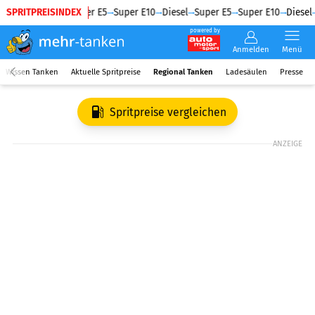
SPRITPREISINDEX
Diesel
Super E5
Super E10
Diesel
Super E5
Super E10
Diesel
powered by
Anmelden
Menü
Wissen Tanken
Aktuelle Spritpreise
Regional Tanken
Ladesäulen
Presse
Spritpreise vergleichen
ANZEIGE