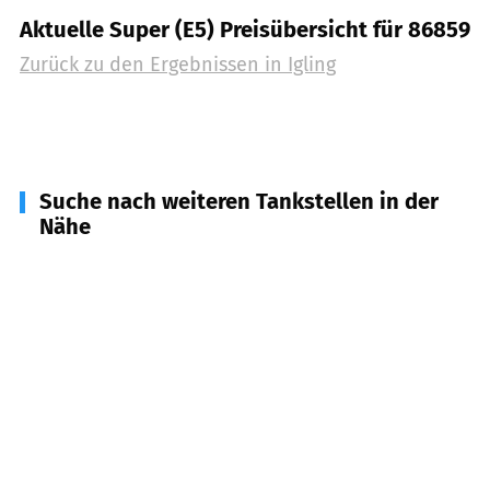
Aktuelle Super (E5) Preisübersicht für 86859
Zurück zu den Ergebnissen in
Igling
Suche nach weiteren Tankstellen in der
Nähe
86862
Lamerdingen
(
4,5
km Entfernung)
86899
Landsberg a. Lech
(
5,3
km Entfernung)
86916
Kaufering
(
6,1
km Entfernung)
86857
Hurlach
(
6,2
km Entfernung)
86807
Buchloe
(
6,5
km Entfernung)
86853
Langerringen
(
7,9
km Entfernung)