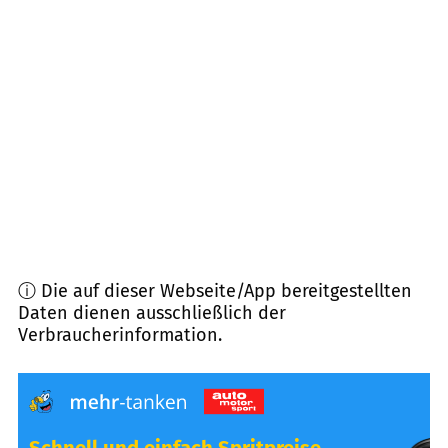
86875
Waal
(
8,8
km Entfernung)
86854
Amberg
(
8,8
km Entfernung)
86929
Penzing
(
10,0
km Entfernung)
86944
Unterdießen
(
10,1
km Entfernung)
ⓘ Die auf dieser Webseite/App bereitgestellten
Daten dienen ausschließlich der
Verbraucherinformation.
Schnell und einfach Spritpreise