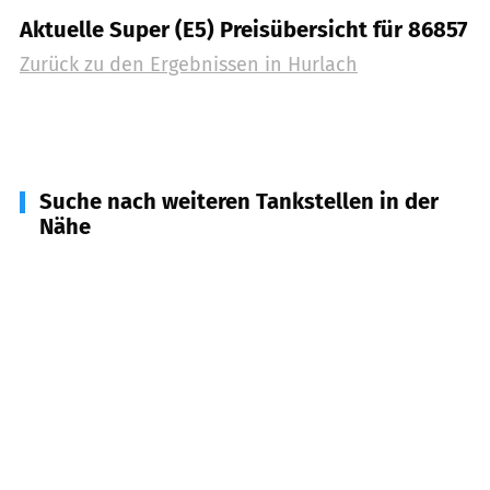
Aktuelle Super (E5) Preisübersicht für 86857
Zurück zu den Ergebnissen in
Hurlach
Suche nach weiteren Tankstellen in der
Nähe
86916
Kaufering
(
4,1
km Entfernung)
86836
Untermeitingen
(
5,5
km Entfernung)
86853
Langerringen
(
5,8
km Entfernung)
86859
Igling
(
6,2
km Entfernung)
86937
Scheuring
(
6,5
km Entfernung)
86862
Lamerdingen
(
7,2
km Entfernung)