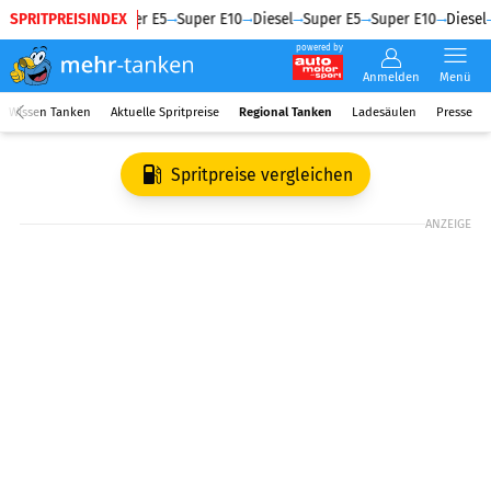
SPRITPREISINDEX
Diesel
Super E5
Super E10
Diesel
Super E5
Super E10
Diesel
powered by
Anmelden
Menü
Wissen Tanken
Aktuelle Spritpreise
Regional Tanken
Ladesäulen
Presse
Spritpreise vergleichen
ANZEIGE