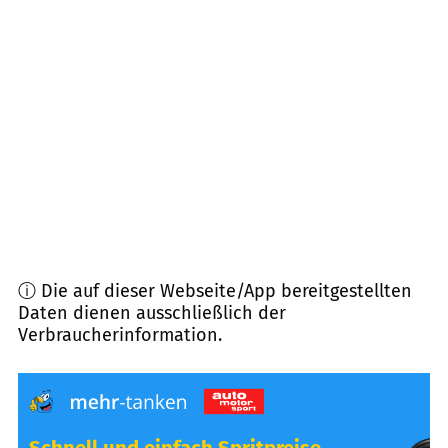
86947
Weil
(
9,0
km Entfernung)
86856
Hiltenfingen
(
9,2
km Entfernung)
86929
Penzing
(
9,6
km Entfernung)
86899
Landsberg a. Lech
(
9,8
km Entfernung)
ⓘ Die auf dieser Webseite/App bereitgestellten
Daten dienen ausschließlich der
Verbraucherinformation.
Schnell und einfach Spritpreise