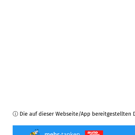
86857
Hurlach
(
7,2
km Entfernung)
86879
Wiedergeltingen
(
7,7
km Entfernung)
86833
Ettringen
(
8,5
km Entfernung)
86856
Hiltenfingen
(
8,6
km Entfernung)
86842
Türkheim
(
8,8
km Entfernung)
86916
Kaufering
(
9,3
km Entfernung)
ⓘ Die auf dieser Webseite/App bereitgestellten 