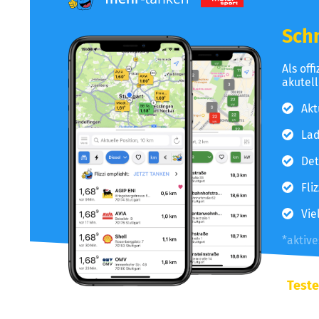
Schn
Als off
akutel
Akt
Lad
Det
Fli
Vie
*aktiv
Teste