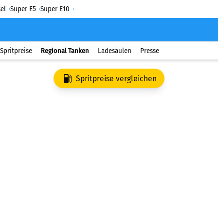
el
Super E5
Super E10
Spritpreise
Regional Tanken
Ladesäulen
Presse
Spritpreise vergleichen