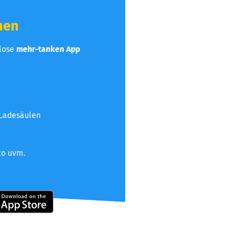
hen
nlose
mehr-tanken App
 Ladesäulen
to uvm.