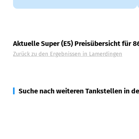
Aktuelle Super (E5) Preisübersicht für 
Zurück zu den Ergebnissen in
Lamerdingen
Suche nach weiteren Tankstellen in d
86859
Igling
(
4,5
km Entfernung)
86854
Amberg
(
4,7
km Entfernung)
86853
Langerringen
(
5,1
km Entfernung)
86807
Buchloe
(
5,8
km Entfernung)