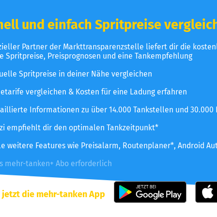
ell und einfach Spritpreise vergleic
izieller Partner der Markttransparenzstelle liefert dir die koste
le Spritpreise, Preisprognosen und eine Tankempfehlung
uelle Spritpreise in deiner Nähe vergleichen
etarife vergleichen & Kosten für eine Ladung erfahren
aillierte Informationen zu über 14.000 Tankstellen und 30.000
zzi empfiehlt dir den optimalen Tankzeitpunkt*
le weitere Features wie Preisalarm, Routenplaner*, Android Au
es mehr-tanken+ Abo erforderlich
 jetzt die mehr-tanken App