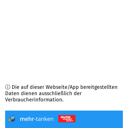
91091
Großenseebach
(
6,9
km Entfernung)
91475
Lonnerstadt
(
7,9
km Entfernung)
91336
Heroldsbach
(
9,2
km Entfernung)
91096
Möhrendorf/Mark
(
9,8
km Entfernung)
ⓘ Die auf dieser Webseite/App bereitgestellten
Daten dienen ausschließlich der
Verbraucherinformation.