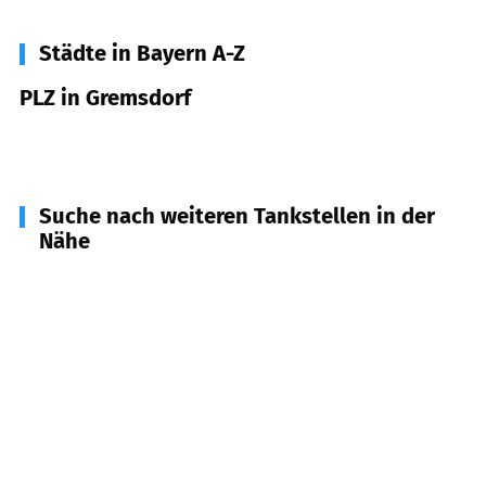
Städte in Bayern A-Z
PLZ in Gremsdorf
91350
Gremsdorf
Suche nach weiteren Tankstellen in der
Nähe
91315
Höchstadt a.d.Aisch
(
3,6
km Entfernung)
91325
Adelsdorf
(
4,6
km Entfernung)
91341
Röttenbach
(
5,3
km Entfernung)
91093
Heßdorf
(
6,1
km Entfernung)
91334
Hemhofen
(
6,8
km Entfernung)
91085
Weisendorf
(
6,8
km Entfernung)