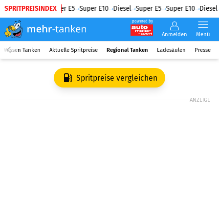
SPRITPREISINDEX
Diesel
Super E5
Super E10
Diesel
Super E5
Super E10
Diesel
powered by
Anmelden
Menü
Wissen Tanken
Aktuelle Spritpreise
Regional Tanken
Ladesäulen
Presse
Spritpreise vergleichen
ANZEIGE