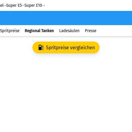
el
Super E5
Super E10
Spritpreise
Regional Tanken
Ladesäulen
Presse
Spritpreise vergleichen