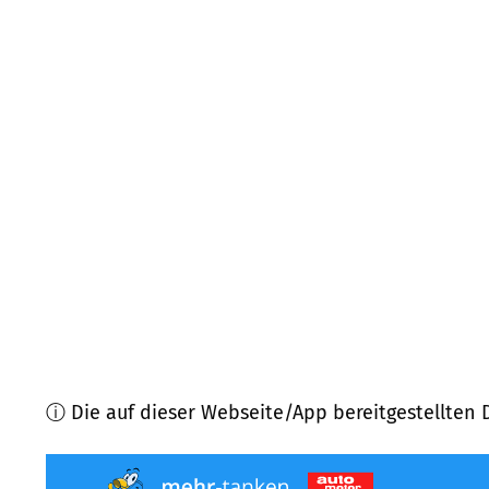
10439
Berlin Prenzlauer Berg
(
2,5
km Entfernung)
10249
Berlin Friedrichshain
(
2,7
km Entfernung)
13357
Berlin Gesundbrunnen
(
2,7
km Entfernung)
10409
Berlin Prenzlauer Berg
(
2,9
km Entfernung)
10407
Berlin Prenzlauer Berg
(
3,0
km Entfernung)
10243
Berlin Friedrichshain
(
3,1
km Entfernung)
ⓘ Die auf dieser Webseite/App bereitgestellten 