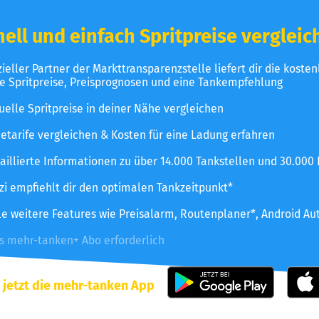
ell und einfach Spritpreise vergleic
izieller Partner der Markttransparenzstelle liefert dir die koste
le Spritpreise, Preisprognosen und eine Tankempfehlung
uelle Spritpreise in deiner Nähe vergleichen
etarife vergleichen & Kosten für eine Ladung erfahren
aillierte Informationen zu über 14.000 Tankstellen und 30.000
zzi empfiehlt dir den optimalen Tankzeitpunkt*
le weitere Features wie Preisalarm, Routenplaner*, Android Au
es mehr-tanken+ Abo erforderlich
 jetzt die mehr-tanken App