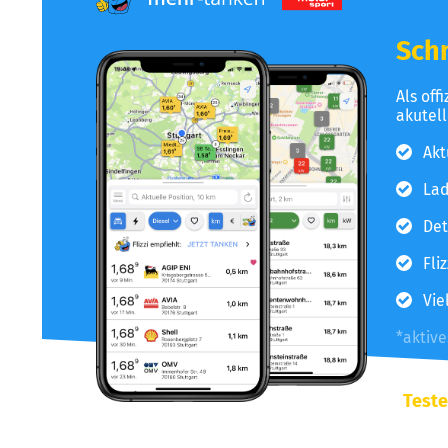
Schn
Als off
akutel
Akt
Lad
Det
Fli
Vie
*aktiv
Teste