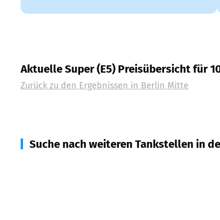
Aktuelle Super (E5) Preisübersicht für 1
Zurück zu den Ergebnissen in
Berlin Mitte
Suche nach weiteren Tankstellen in d
10435
Berlin Prenzlauer Berg
(
0,9
km Entfernung)
10405
Berlin Prenzlauer Berg
(
1,5
km Entfernung)
13355
Berlin Wedding
(
1,6
km Entfernung)
10437
Berlin Prenzlauer Berg
(
1,7
km Entfernung)