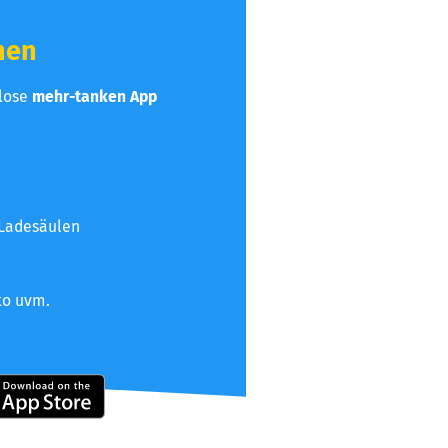
hen
nlose
mehr-tanken App
 Ladesäulen
to uvm.