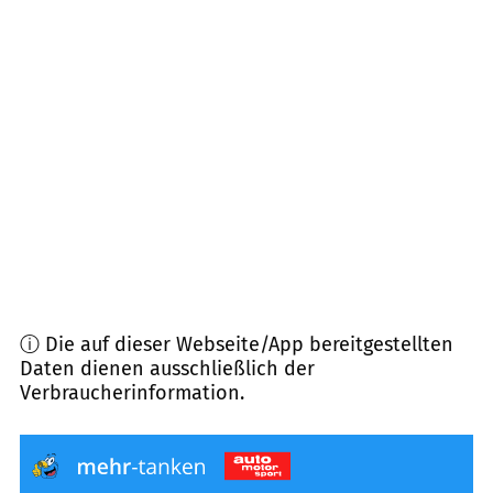
13359
Berlin Gesundbrunnen
(
2,5
km Entfernung)
10178
Berlin Mitte
(
2,6
km Entfernung)
13086
Berlin Weißensee
(
2,8
km Entfernung)
13187
Berlin Pankow
(
2,8
km Entfernung)
10249
Berlin Friedrichshain
(
3,1
km Entfernung)
ⓘ Die auf dieser Webseite/App bereitgestellten
Daten dienen ausschließlich der
Verbraucherinformation.