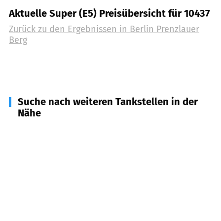
Aktuelle Super (E5) Preisübersicht für 10437
Zurück zu den Ergebnissen in
Berlin Prenzlauer
Berg
Suche nach weiteren Tankstellen in der
Nähe
13355
Berlin Wedding
(
1,5
km Entfernung)
10119
Berlin Mitte
(
1,7
km Entfernung)
13357
Berlin Gesundbrunnen
(
2,1
km Entfernung)
13189
Berlin Pankow
(
2,2
km Entfernung)
10115
Berlin Mitte
(
2,4
km Entfernung)