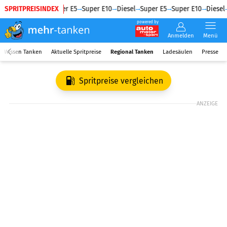
SPRITPREISINDEX
Diesel
Super E5
Super E10
Diesel
Super E5
Super E10
Diesel
powered by
Anmelden
Menü
Wissen Tanken
Aktuelle Spritpreise
Regional Tanken
Ladesäulen
Presse
Spritpreise vergleichen
ANZEIGE