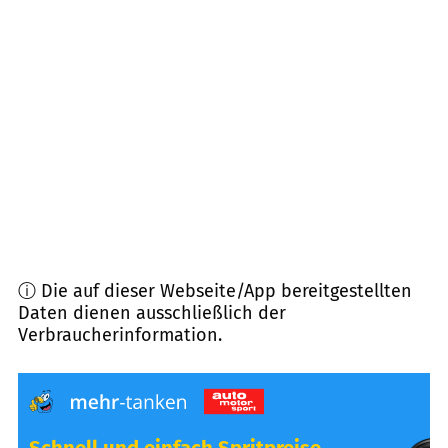
10405
Berlin Prenzlauer Berg
(
2,8
km Entfernung)
13187
Berlin Pankow
(
3,1
km Entfernung)
10435
Berlin Prenzlauer Berg
(
3,3
km Entfernung)
10369
Berlin Lichtenberg
(
3,3
km Entfernung)
ⓘ Die auf dieser Webseite/App bereitgestellten
Daten dienen ausschließlich der
Verbraucherinformation.
Schnell und einfach Spritpreise