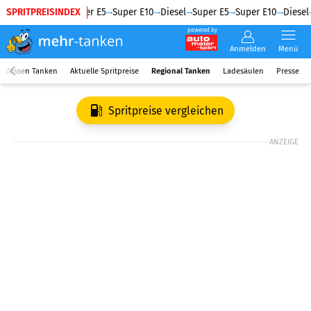
SPRITPREISINDEX
Diesel
Super E5
Super E10
Diesel
Super E5
Super E10
Diesel
powered by
Anmelden
Menü
Wissen Tanken
Aktuelle Spritpreise
Regional Tanken
Ladesäulen
Presse
Spritpreise vergleichen
ANZEIGE