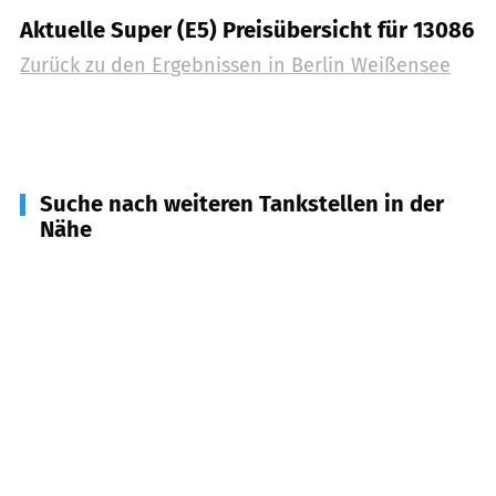
Aktuelle Super (E5) Preisübersicht für 13086
Zurück zu den Ergebnissen in
Berlin Weißensee
Suche nach weiteren Tankstellen in der
Nähe
10409
Berlin Prenzlauer Berg
(
1,4
km Entfernung)
13089
Berlin Heinelsdorf
(
1,7
km Entfernung)
13189
Berlin Pankow
(
2,0
km Entfernung)
10439
Berlin Prenzlauer Berg
(
2,5
km Entfernung)
10407
Berlin Prenzlauer Berg
(
2,5
km Entfernung)
10437
Berlin Prenzlauer Berg
(
2,8
km Entfernung)