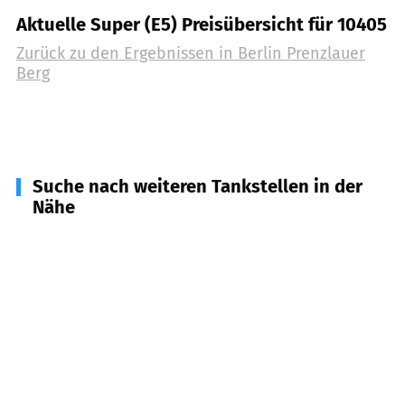
Aktuelle Super (E5) Preisübersicht für 10405
Zurück zu den Ergebnissen in
Berlin Prenzlauer
Berg
Suche nach weiteren Tankstellen in der
Nähe
10119
Berlin Mitte
(
1,5
km Entfernung)
10249
Berlin Friedrichshain
(
1,7
km Entfernung)
10178
Berlin Mitte
(
1,9
km Entfernung)
13355
Berlin Wedding
(
2,5
km Entfernung)
10179
Berlin Mitte
(
2,6
km Entfernung)