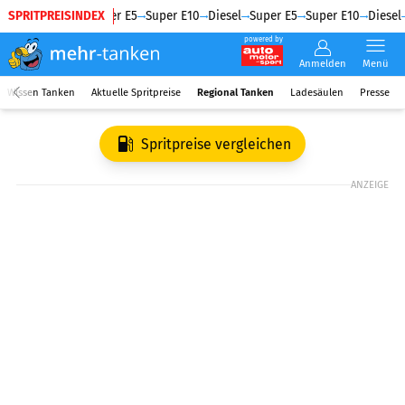
SPRITPREISINDEX
Diesel
Super E5
Super E10
Diesel
Super E5
Super E10
Diesel
powered by
Anmelden
Menü
Wissen Tanken
Aktuelle Spritpreise
Regional Tanken
Ladesäulen
Presse
Spritpreise vergleichen
ANZEIGE