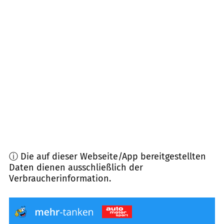
10243
Berlin Friedrichshain
(
2,7
km Entfernung)
10115
Berlin Mitte
(
2,8
km Entfernung)
13086
Berlin Weißensee
(
2,8
km Entfernung)
10369
Berlin Lichtenberg
(
3,0
km Entfernung)
13189
Berlin Pankow
(
3,2
km Entfernung)
ⓘ Die auf dieser Webseite/App bereitgestellten
Daten dienen ausschließlich der
Verbraucherinformation.