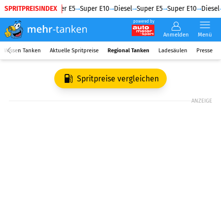
SPRITPREISINDEX
Diesel
Super E5
Super E10
Diesel
Super E5
Super E10
Diesel
powered by
Anmelden
Menü
Wissen Tanken
Aktuelle Spritpreise
Regional Tanken
Ladesäulen
Presse
Spritpreise vergleichen
ANZEIGE