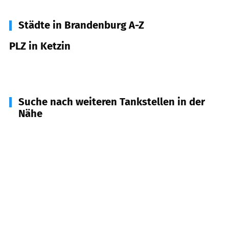
Städte in Brandenburg A-Z
PLZ in Ketzin
14669
Ketzin
Suche nach weiteren Tankstellen in der
Nähe
14550
Groß Kreutz
(
10,3
km Entfernung)
14641
Nauen
(
12,4
km Entfernung)
14656
Brieselang
(
13,2
km Entfernung)
14778
Beetzsee, Wollin, Wenzlow, Golzow u.a.
(
13,4
km Entfernung)
14476
Potsdam
(
13,5
km Entfernung)