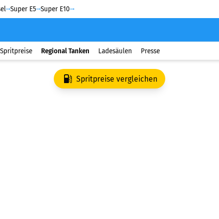
el
Super E5
Super E10
Spritpreise
Regional Tanken
Ladesäulen
Presse
Spritpreise vergleichen