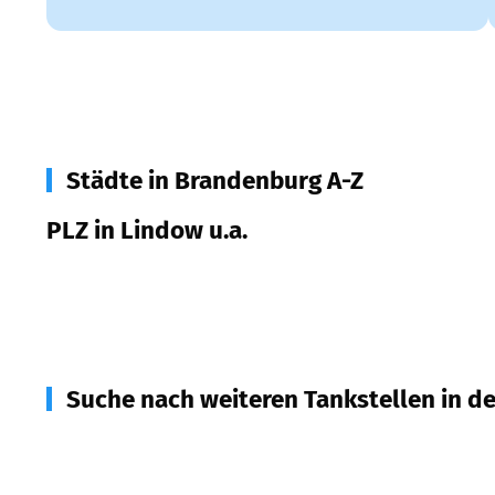
Städte in Brandenburg A-Z
PLZ in Lindow u.a.
16835
Lindow u.a.
Suche nach weiteren Tankstellen in d
16827
Neuruppin
(
8,7
km Entfernung)
16775
Gransee, Löwenberg
(
11,2
km Entfernung)