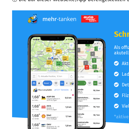
Schn
Als off
akutel
Akt
Lad
Det
Fli
Vie
*aktiv