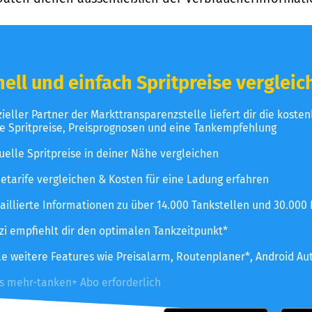
ell und einfach Spritpreise vergleic
izieller Partner der Markttransparenzstelle liefert dir die koste
le Spritpreise, Preisprognosen und eine Tankempfehlung
uelle Spritpreise in deiner Nähe vergleichen
etarife vergleichen & Kosten für eine Ladung erfahren
aillierte Informationen zu über 14.000 Tankstellen und 30.000
zzi empfiehlt dir den optimalen Tankzeitpunkt*
le weitere Features wie Preisalarm, Routenplaner*, Android Au
es mehr-tanken+ Abo erforderlich