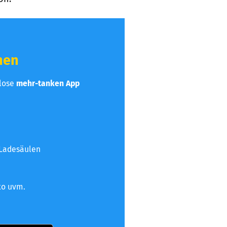
hen
nlose
mehr-tanken App
 Ladesäulen
to uvm.