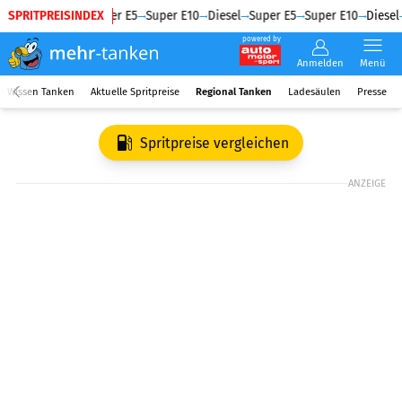
SPRITPREISINDEX
Diesel
Super E5
Super E10
Diesel
Super E5
Super E10
Diesel
powered by
Anmelden
Menü
Wissen Tanken
Aktuelle Spritpreise
Regional Tanken
Ladesäulen
Presse
Spritpreise vergleichen
ANZEIGE