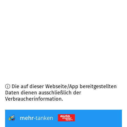
38228
Salzgitter
(
7,4
km Entfernung)
38229
Salzgitter
(
10,5
km Entfernung)
31185
Söhlde
(
10,6
km Entfernung)
38226
Salzgitter
(
10,9
km Entfernung)
ⓘ Die auf dieser Webseite/App bereitgestellten
Daten dienen ausschließlich der
Verbraucherinformation.