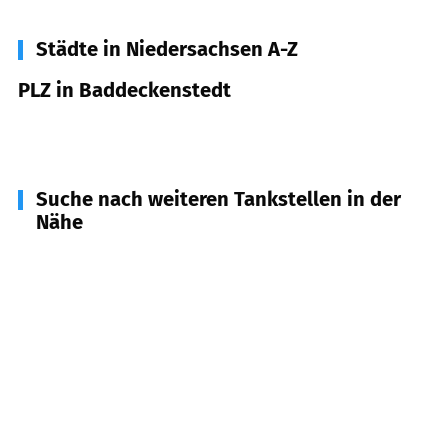
Städte in Niedersachsen A-Z
PLZ in Baddeckenstedt
38271
Baddeckenstedt
Suche nach weiteren Tankstellen in der
Nähe
38277
Heere
(
4,4
km Entfernung)
38274
Elbe
(
4,5
km Entfernung)
31188
Holle
(
5,3
km Entfernung)
38272
Burgdorf
(
5,6
km Entfernung)
38279
Sehlde
(
7,3
km Entfernung)
38275
Haverlah
(
7,4
km Entfernung)