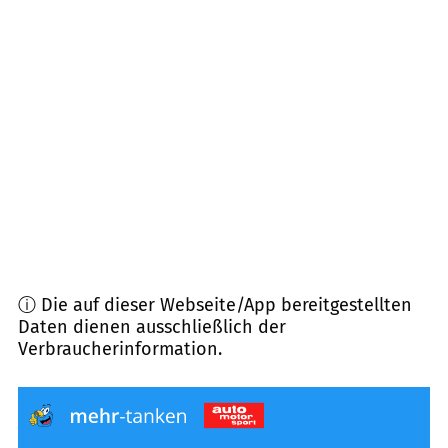
31627
Rohrsen
(
8,6
km Entfernung)
31619
Binnen
(
8,7
km Entfernung)
31609
Balge
(
8,9
km Entfernung)
31622
Heemsen
(
9,9
km Entfernung)
ⓘ Die auf dieser Webseite/App bereitgestellten
Daten dienen ausschließlich der
Verbraucherinformation.