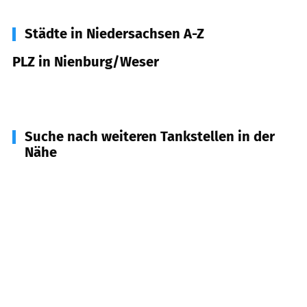
Städte in Niedersachsen A-Z
PLZ in Nienburg/Weser
31582
Nienburg/Weser
Suche nach weiteren Tankstellen in der
Nähe
31623
Drakenburg
(
5,9
km Entfernung)
31608
Marklohe
(
7,0
km Entfernung)
31638
Stöckse
(
7,4
km Entfernung)
31632
Husum
(
7,6
km Entfernung)
31629
Estorf
(
7,6
km Entfernung)
31636
Linsburg
(
8,4
km Entfernung)