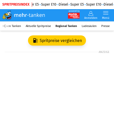
SPRITPREISINDEX
Diesel
Super E5
Super E10
Diesel
Super E5
Super E10
Diesel
powered by
Anmelden
Menü
Wissen Tanken
Aktuelle Spritpreise
Regional Tanken
Ladesäulen
Presse
Spritpreise vergleichen
ANZEIGE