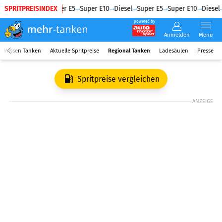
SPRITPREISINDEX
Diesel
Super E5
Super E10
Diesel
Super E5
Super E10
Diesel
powered by
Anmelden
Menü
Wissen Tanken
Aktuelle Spritpreise
Regional Tanken
Ladesäulen
Presse
Spritpreise vergleichen
ANZEIGE