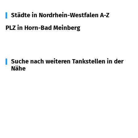
Städte in Nordrhein-Westfalen A-Z
PLZ in Horn-Bad Meinberg
32805
Horn-Bad Meinberg
Suche nach weiteren Tankstellen in der
Nähe
32839
Steinheim
(
6,4
km Entfernung)
32760
Detmold
(
7,1
km Entfernung)
32756
Detmold
(
10,0
km Entfernung)
33189
Schlangen
(
10,3
km Entfernung)
32825
Blomberg
(
11,0
km Entfernung)
33039
Nieheim
(
11,6
km Entfernung)