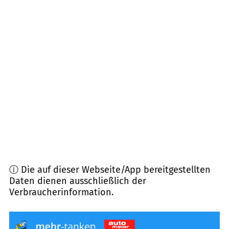
32758
Detmold
(
11,7
km Entfernung)
33175
Bad Lippspringe
(
13,7
km Entfernung)
32816
Schieder-Schwalenberg
(
14,1
km
Entfernung)
33184
Altenbeken
(
14,8
km Entfernung)
ⓘ Die auf dieser Webseite/App bereitgestellten
Daten dienen ausschließlich der
Verbraucherinformation.