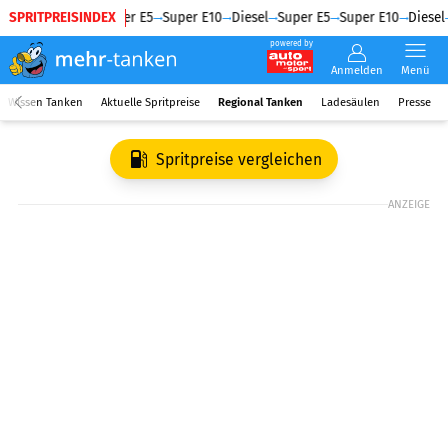
SPRITPREISINDEX
Diesel
Super E5
Super E10
Diesel
Super E5
Super E10
Diesel
powered by
Anmelden
Menü
Wissen Tanken
Aktuelle Spritpreise
Regional Tanken
Ladesäulen
Presse
Spritpreise vergleichen
ANZEIGE