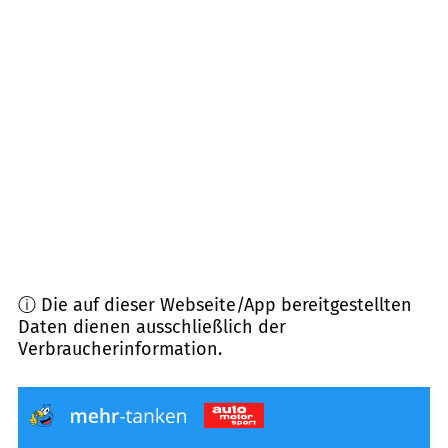
59192
Bergkamen
(
13,0
km Entfernung)
59075
Hamm
(
13,6
km Entfernung)
48317
Drensteinfurt
(
14,2
km Entfernung)
44532
Lünen
(
14,8
km Entfernung)
ⓘ Die auf dieser Webseite/App bereitgestellten
Daten dienen ausschließlich der
Verbraucherinformation.