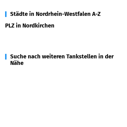
Städte in Nordrhein-Westfalen A-Z
PLZ in Nordkirchen
59394
Nordkirchen
Suche nach weiteren Tankstellen in der
Nähe
59379
Selm
(
7,0
km Entfernung)
59387
Ascheberg
(
7,5
km Entfernung)
59368
Werne
(
7,6
km Entfernung)
59348
Lüdinghausen
(
10,8
km Entfernung)
44534
Lünen
(
11,4
km Entfernung)
59399
Olfen
(
12,4
km Entfernung)