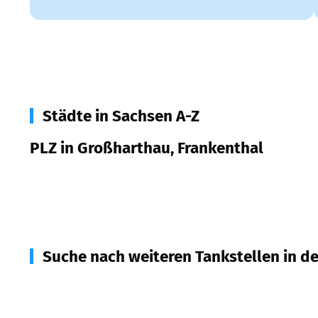
Städte in Sachsen A-Z
PLZ in Großharthau, Frankenthal
01909
Großharthau, Frankenthal
Suche nach weiteren Tankstellen in d
01900
Großröhrsdorf, Bretnig-Hauswalde
(
5,2
km E
01477
Arnsdorf b. Dresden
(
6,9
km Entfernung)