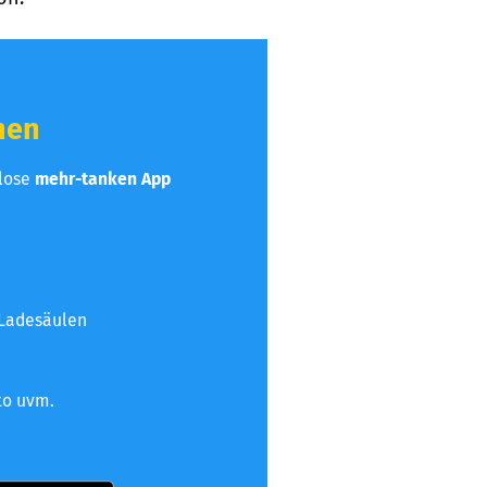
hen
nlose
mehr-tanken App
 Ladesäulen
to uvm.