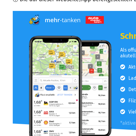
Schn
Als off
akutel
Akt
Lad
Det
Fli
Vie
*aktiv