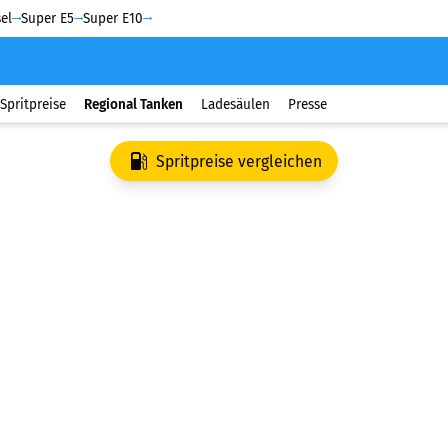
el
Super E5
Super E10
Spritpreise
Regional Tanken
Ladesäulen
Presse
Spritpreise vergleichen