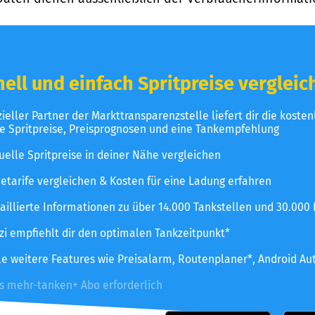
ell und einfach Spritpreise vergleic
izieller Partner der Markttransparenzstelle liefert dir die koste
le Spritpreise, Preisprognosen und eine Tankempfehlung
uelle Spritpreise in deiner Nähe vergleichen
etarife vergleichen & Kosten für eine Ladung erfahren
aillierte Informationen zu über 14.000 Tankstellen und 30.000
zzi empfiehlt dir den optimalen Tankzeitpunkt*
le weitere Features wie Preisalarm, Routenplaner*, Android Au
es mehr-tanken+ Abo erforderlich