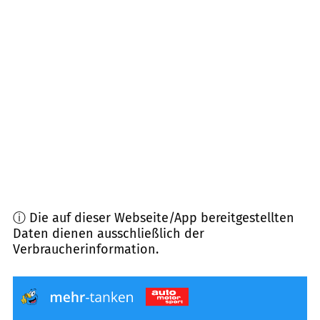
72827
Wannweil
(
6,0
km Entfernung)
72135
Dettenhausen
(
6,3
km Entfernung)
72760
Reutlingen
(
6,4
km Entfernung)
72585
Riederich
(
6,7
km Entfernung)
ⓘ Die auf dieser Webseite/App bereitgestellten
Daten dienen ausschließlich der
Verbraucherinformation.