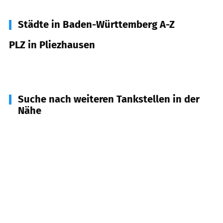
Städte in Baden-Württemberg A-Z
PLZ in Pliezhausen
72124
Pliezhausen
Suche nach weiteren Tankstellen in der
Nähe
72141
Walddorfhäslach
(
2,8
km Entfernung)
72138
Kirchentellinsfurt
(
3,3
km Entfernung)
72768
Reutlingen
(
3,6
km Entfernung)
72657
Altenriet
(
4,2
km Entfernung)
72654
Neckartenzlingen
(
5,1
km Entfernung)
72667
Schlaitdorf
(
5,6
km Entfernung)