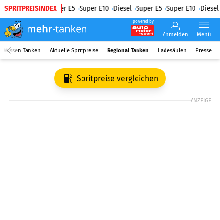
SPRITPREISINDEX
Diesel
Super E5
Super E10
Diesel
Super E5
Super E10
Diesel
powered by
Anmelden
Menü
Wissen Tanken
Aktuelle Spritpreise
Regional Tanken
Ladesäulen
Presse
Spritpreise vergleichen
ANZEIGE