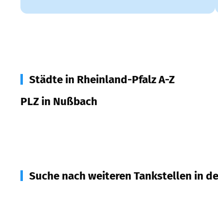
Städte in Rheinland-Pfalz A-Z
PLZ in Nußbach
67759
Nußbach
Suche nach weiteren Tankstellen in d
67827
Becherbach
(
2,9
km Entfernung)
67744
Medard, Rathskirchen u.a.
(
3,3
km Entfernu