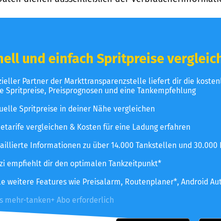
ell und einfach Spritpreise vergleic
izieller Partner der Markttransparenzstelle liefert dir die koste
le Spritpreise, Preisprognosen und eine Tankempfehlung
uelle Spritpreise in deiner Nähe vergleichen
etarife vergleichen & Kosten für eine Ladung erfahren
aillierte Informationen zu über 14.000 Tankstellen und 30.000
zzi empfiehlt dir den optimalen Tankzeitpunkt*
le weitere Features wie Preisalarm, Routenplaner*, Android Au
es mehr-tanken+ Abo erforderlich