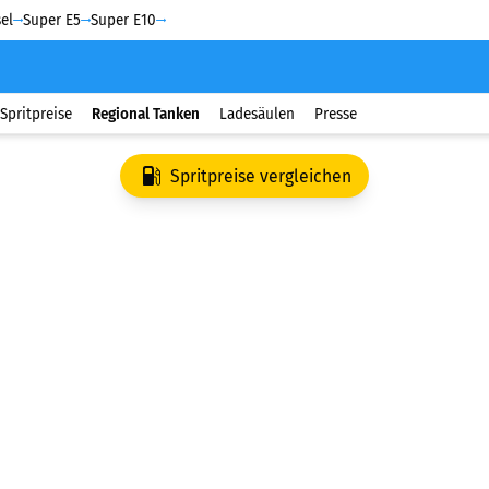
el
Super E5
Super E10
Spritpreise
Regional Tanken
Ladesäulen
Presse
Spritpreise vergleichen