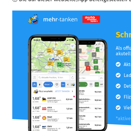
Schn
Als off
akutel
Akt
Lad
Det
Fli
Vie
*aktiv