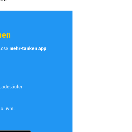
hen
nlose
mehr-tanken App
 Ladesäulen
to uvm.