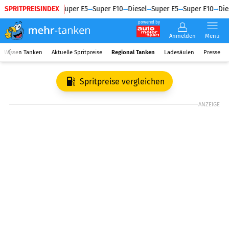
SPRITPREISINDEX
Diesel
Super E5
Super E10
Diesel
Super E5
Super E10
Dies
powered by
Anmelden
Menü
Wissen Tanken
Aktuelle Spritpreise
Regional Tanken
Ladesäulen
Presse
Spritpreise vergleichen
ANZEIGE